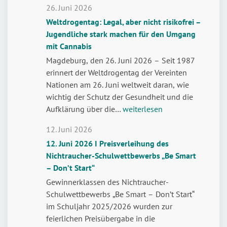
26. Juni 2026
Weltdrogentag: Legal, aber nicht risikofrei –
Jugendliche stark machen für den Umgang
mit Cannabis
Magdeburg, den 26. Juni 2026 – Seit 1987
erinnert der Weltdrogentag der Vereinten
Nationen am 26. Juni weltweit daran, wie
wichtig der Schutz der Gesundheit und die
Weltdrogentag:
Aufklärung über die…
weiterlesen
Legal,
12. Juni 2026
aber
12. Juni 2026 I Preisverleihung des
nicht
Nichtraucher-Schulwettbewerbs „Be Smart
risikofrei
– Don’t Start“
–
Jugendliche
Gewinnerklassen des Nichtraucher-
stark
Schulwettbewerbs „Be Smart – Don’t Start“
machen
im Schuljahr 2025/2026 wurden zur
für
feierlichen Preisübergabe in die