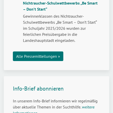
Nichtraucher-Schulwettbewerbs „Be Smart
risikofrei
– Don’t Start“
–
Jugendliche
Gewinnerklassen des Nichtraucher-
stark
Schulwettbewerbs „Be Smart – Don’t Start“
machen
im Schuljahr 2025/2026 wurden zur
für
feierlichen Preisübergabe in die
den
Landeshauptstadt eingeladen.
Umgang
mit
Alle Pressemitteilungen »
Cannabis
Info-Brief abonnieren
In unserem Info-Brief informieren wir regelmäßig
über aktuelle Themen in der Suchthilfe.
weitere
Informationen