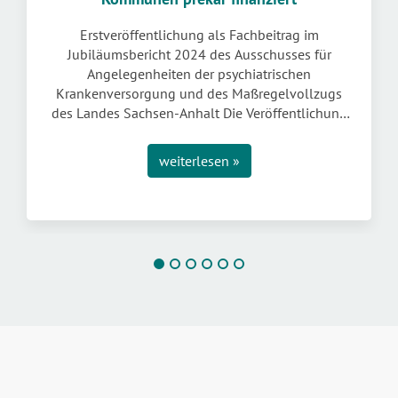
Erstveröffentlichung als Fachbeitrag im
Jubiläumsbericht 2024 des Ausschusses für
Angelegenheiten der psychiatrischen
Krankenversorgung und des Maßregelvollzugs
des Landes Sachsen-Anhalt Die Veröffentlichung
bietet einen Überblick über die besonderen
Leistungen und Herausforderungen dieser
weiterlesen »
besonderen Dienste. Suchtberatungsstellen in
den Kommunen mit ihren menschennahen
Diensten helfen auf allen Ebenen, Menschen,
und damit „Humankapital“ leistungsfähig zu
(er-)halten. Dass sich die […]