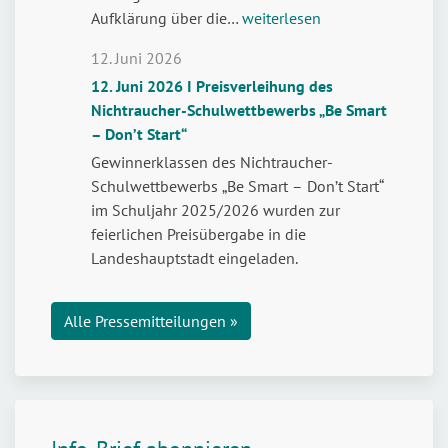
Weltdrogentag:
Aufklärung über die…
weiterlesen
Legal,
12. Juni 2026
aber
12. Juni 2026 I Preisverleihung des
nicht
Nichtraucher-Schulwettbewerbs „Be Smart
risikofrei
– Don’t Start“
–
Jugendliche
Gewinnerklassen des Nichtraucher-
stark
Schulwettbewerbs „Be Smart – Don’t Start“
machen
im Schuljahr 2025/2026 wurden zur
für
feierlichen Preisübergabe in die
den
Landeshauptstadt eingeladen.
Umgang
mit
Alle Pressemitteilungen »
Cannabis