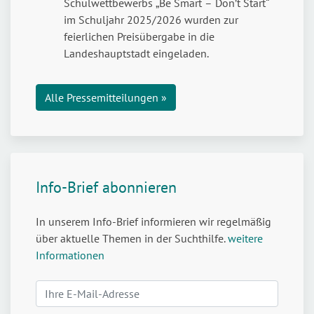
stark
Schulwettbewerbs „Be Smart – Don’t Start“
machen
im Schuljahr 2025/2026 wurden zur
für
feierlichen Preisübergabe in die
den
Landeshauptstadt eingeladen.
Umgang
mit
Alle Pressemitteilungen »
Cannabis
Info-Brief abonnieren
In unserem Info-Brief informieren wir regelmäßig
über aktuelle Themen in der Suchthilfe.
weitere
Informationen