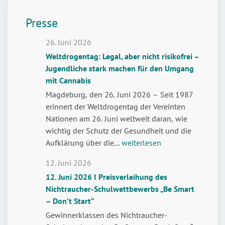
Presse
26. Juni 2026
Weltdrogentag: Legal, aber nicht risikofrei –
Jugendliche stark machen für den Umgang
mit Cannabis
Magdeburg, den 26. Juni 2026 – Seit 1987
erinnert der Weltdrogentag der Vereinten
Nationen am 26. Juni weltweit daran, wie
wichtig der Schutz der Gesundheit und die
Weltdrogentag:
Aufklärung über die…
weiterlesen
Legal,
12. Juni 2026
aber
12. Juni 2026 I Preisverleihung des
nicht
Nichtraucher-Schulwettbewerbs „Be Smart
risikofrei
– Don’t Start“
–
Jugendliche
Gewinnerklassen des Nichtraucher-