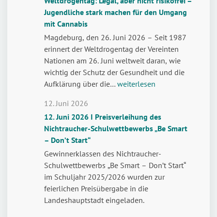
Weltdrogentag: Legal, aber nicht risikofrei –
Jugendliche stark machen für den Umgang
mit Cannabis
Magdeburg, den 26. Juni 2026 – Seit 1987
erinnert der Weltdrogentag der Vereinten
Nationen am 26. Juni weltweit daran, wie
wichtig der Schutz der Gesundheit und die
Weltdrogentag:
Aufklärung über die…
weiterlesen
Legal,
12. Juni 2026
aber
12. Juni 2026 I Preisverleihung des
nicht
Nichtraucher-Schulwettbewerbs „Be Smart
risikofrei
– Don’t Start“
–
Jugendliche
Gewinnerklassen des Nichtraucher-
stark
Schulwettbewerbs „Be Smart – Don’t Start“
machen
im Schuljahr 2025/2026 wurden zur
für
feierlichen Preisübergabe in die
den
Landeshauptstadt eingeladen.
Umgang