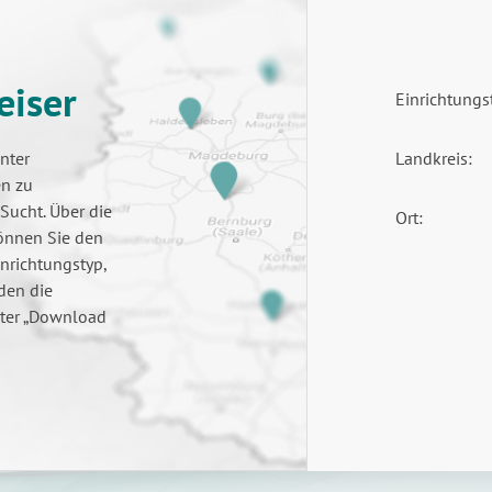
eiser
Einrichtungs
nter
Landkreis:
en zu
ucht. Über die
Ort:
önnen Sie den
nrichtungstyp,
aden die
nter „Download