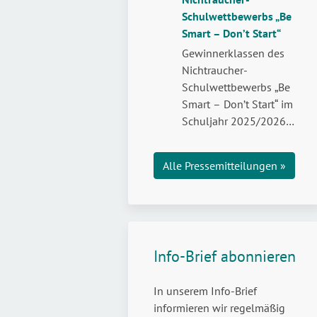
Weltdrogentag:
die…
weiterlesen
Schulwettbewerbs „Be
Legal,
Smart – Don’t Start“
aber
nicht
Gewinnerklassen des
risikofrei
Nichtraucher-
–
Schulwettbewerbs „Be
Jugendliche
Smart – Don’t Start“ im
stark
Schuljahr 2025/2026
machen
wurden zur feierlichen
für
Preisübergabe in die
Alle Pressemitteilungen »
den
Landeshauptstadt
Umgang
eingeladen.
mit
Cannabis
Info-Brief abonnieren
In unserem Info-Brief
informieren wir regelmäßig