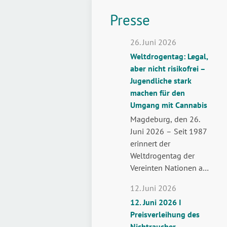
Presse
26. Juni 2026
Weltdrogentag: Legal,
aber nicht risikofrei –
Jugendliche stark
machen für den
Umgang mit Cannabis
Magdeburg, den 26.
Juni 2026 – Seit 1987
erinnert der
Weltdrogentag der
Vereinten Nationen am
26. Juni weltweit daran,
12. Juni 2026
wie wichtig der Schutz
12. Juni 2026 I
der Gesundheit und die
Preisverleihung des
Aufklärung über
Nichtraucher-