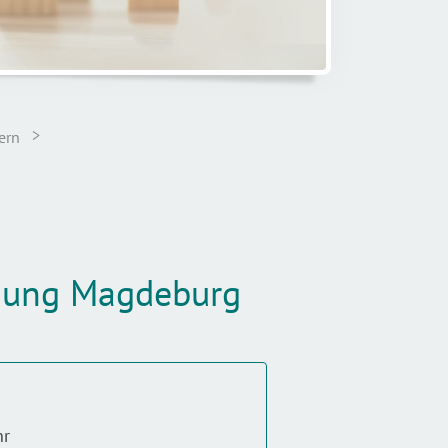
>
ern
ldung Magdeburg
hr