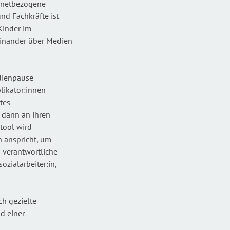
ernetbezogene
nd Fachkräfte ist
 Kinder im
einander über Medien
edienpause
plikator:innen
tes
 dann an ihren
tool wird
n anspricht, um
 verantwortliche
ozialarbeiter:in,
ch gezielte
d einer