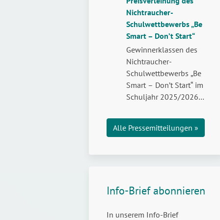
Preisverleihung des
Aufklärung über
Nichtraucher-
Weltdrogentag:
die…
weiterlesen
Schulwettbewerbs „Be
Legal,
Smart – Don’t Start“
aber
nicht
Gewinnerklassen des
risikofrei
Nichtraucher-
–
Schulwettbewerbs „Be
Jugendliche
Smart – Don’t Start“ im
stark
Schuljahr 2025/2026
machen
wurden zur feierlichen
für
Preisübergabe in die
Alle Pressemitteilungen »
den
Landeshauptstadt
Umgang
eingeladen.
mit
Cannabis
Info-Brief abonnieren
In unserem Info-Brief