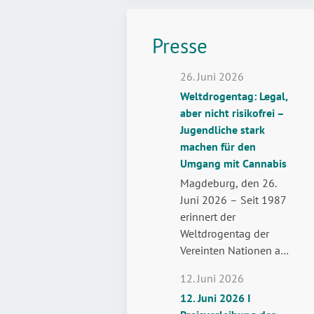
Presse
26. Juni 2026
Weltdrogentag: Legal,
aber nicht risikofrei –
Jugendliche stark
machen für den
Umgang mit Cannabis
Magdeburg, den 26.
Juni 2026 – Seit 1987
erinnert der
Weltdrogentag der
Vereinten Nationen am
26. Juni weltweit daran,
12. Juni 2026
wie wichtig der Schutz
12. Juni 2026 I
der Gesundheit und die