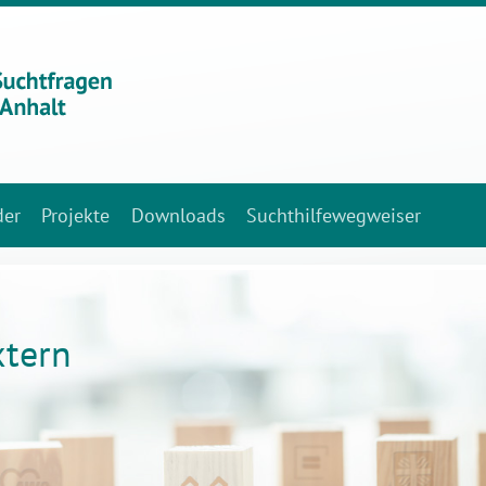
der
Projekte
Downloads
Suchthilfewegweiser
xtern