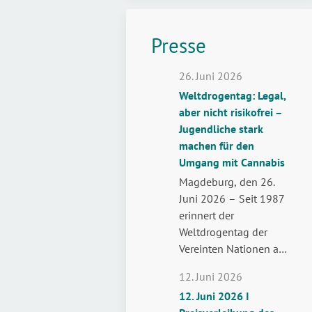
Presse
26. Juni 2026
Weltdrogentag: Legal,
aber nicht risikofrei –
Jugendliche stark
machen für den
Umgang mit Cannabis
Magdeburg, den 26.
Juni 2026 – Seit 1987
erinnert der
Weltdrogentag der
Vereinten Nationen am
26. Juni weltweit daran,
12. Juni 2026
wie wichtig der Schutz
12. Juni 2026 I
der Gesundheit und die