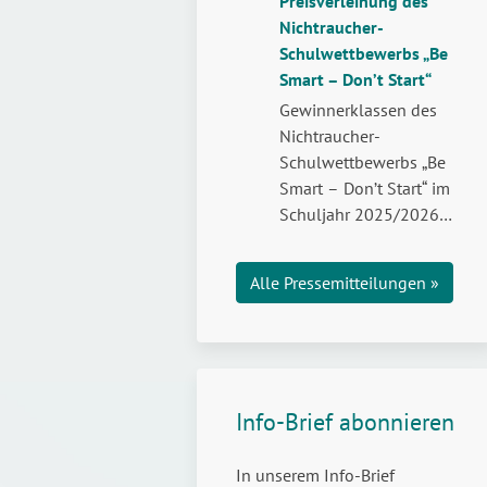
Preisverleihung des
Aufklärung über
Nichtraucher-
Weltdrogentag:
die…
weiterlesen
Schulwettbewerbs „Be
Legal,
Smart – Don’t Start“
aber
nicht
Gewinnerklassen des
risikofrei
Nichtraucher-
–
Schulwettbewerbs „Be
Jugendliche
Smart – Don’t Start“ im
stark
Schuljahr 2025/2026
machen
wurden zur feierlichen
für
Preisübergabe in die
Alle Pressemitteilungen »
den
Landeshauptstadt
Umgang
eingeladen.
mit
Cannabis
Info-Brief abonnieren
In unserem Info-Brief