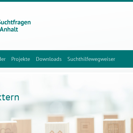
der
Projekte
Downloads
Suchthilfewegweiser
xtern