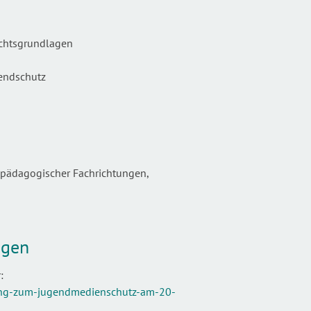
echtsgrundlagen
gendschutz
-)pädagogischer Fachrichtungen,
ngen
r:
dung-zum-jugendmedienschutz-am-20-