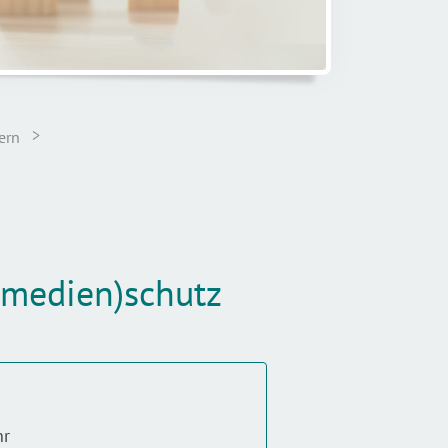
>
ern
(medien)schutz
hr