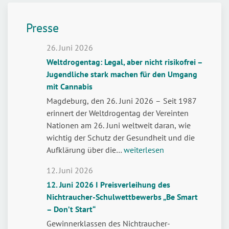
Presse
26. Juni 2026
Weltdrogentag: Legal, aber nicht risikofrei –
Jugendliche stark machen für den Umgang
mit Cannabis
Magdeburg, den 26. Juni 2026 – Seit 1987
erinnert der Weltdrogentag der Vereinten
Nationen am 26. Juni weltweit daran, wie
wichtig der Schutz der Gesundheit und die
Weltdrogentag:
Aufklärung über die…
weiterlesen
Legal,
12. Juni 2026
aber
12. Juni 2026 I Preisverleihung des
nicht
Nichtraucher-Schulwettbewerbs „Be Smart
risikofrei
– Don’t Start“
–
Jugendliche
Gewinnerklassen des Nichtraucher-