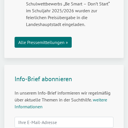
stark
Schulwettbewerbs „Be Smart – Don’t Start“
machen
im Schuljahr 2025/2026 wurden zur
für
feierlichen Preisübergabe in die
den
Landeshauptstadt eingeladen.
Umgang
mit
Alle Pressemitteilungen »
Cannabis
Info-Brief abonnieren
In unserem Info-Brief informieren wir regelmäßig
über aktuelle Themen in der Suchthilfe.
weitere
Informationen