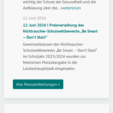
wichtig der Schutz der Gesundheit und die
Weltdrogentag:
Aufklärung über die…
weiterlesen
Legal,
12. Juni 2026
aber
12. Juni 2026 I Preisverleihung des
nicht
Nichtraucher-Schulwettbewerbs „Be Smart
risikofrei
– Don’t Start“
–
Jugendliche
Gewinnerklassen des Nichtraucher-
stark
Schulwettbewerbs „Be Smart – Don’t Start“
machen
im Schuljahr 2025/2026 wurden zur
für
feierlichen Preisübergabe in die
den
Landeshauptstadt eingeladen.
Umgang
mit
Alle Pressemitteilungen »
Cannabis