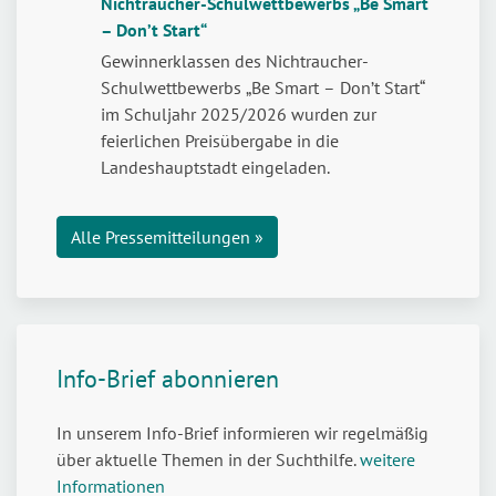
Nichtraucher-Schulwettbewerbs „Be Smart
risikofrei
– Don’t Start“
–
Jugendliche
Gewinnerklassen des Nichtraucher-
stark
Schulwettbewerbs „Be Smart – Don’t Start“
machen
im Schuljahr 2025/2026 wurden zur
für
feierlichen Preisübergabe in die
den
Landeshauptstadt eingeladen.
Umgang
mit
Alle Pressemitteilungen »
Cannabis
Info-Brief abonnieren
In unserem Info-Brief informieren wir regelmäßig
über aktuelle Themen in der Suchthilfe.
weitere
Informationen