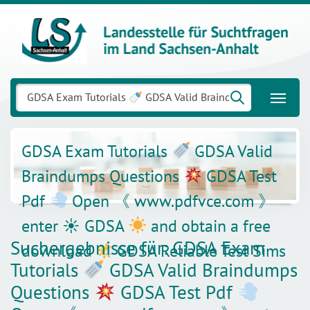
Suchen
nach:
GDSA Exam Tutorials
GDSA Valid
Braindumps Questions
GDSA Test
Pdf
Open 《 www.pdfvce.com 》
enter ☀ GDSA
and obtain a free
Suchergebnisse für:
GDSA Exam
download 🌤GDSA Reliable Test Sims
Tutorials
GDSA Valid Braindumps
Questions
GDSA Test Pdf